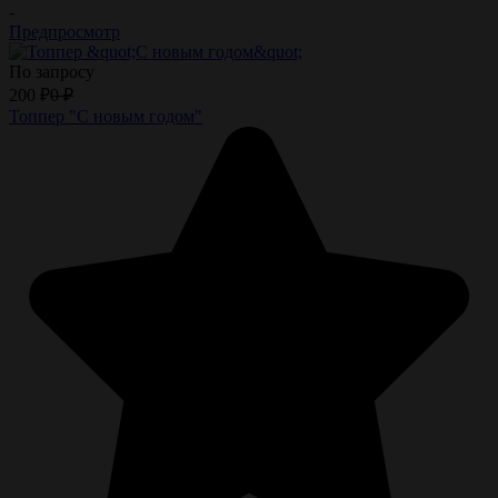
-
Предпросмотр
По запросу
200
₽
0
₽
Топпер "С новым годом"