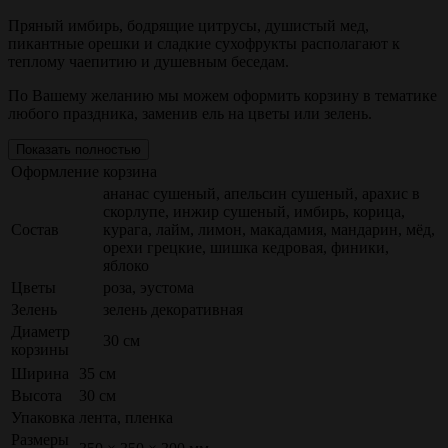
Пряный имбирь, бодрящие цитрусы, душистый мед,
пикантные орешки и сладкие сухофрукты располагают к
теплому чаепитию и душевным беседам.
По Вашему желанию мы можем оформить корзину в тематике
любого праздника, заменив ель на цветы или зелень.
Показать полностью
Оформление
корзина
ананас сушеный, апельсин сушеный, арахис в
скорлупе, инжир сушеный, имбирь, корица,
Состав
курага, лайм, лимон, макадамия, мандарин, мёд,
орехи грецкие, шишка кедровая, финики,
яблоко
Цветы
роза, эустома
Зелень
зелень декоративная
Диаметр
30 см
корзины
Ширина
35 см
Высота
30 см
Упаковка
лента, пленка
Размеры