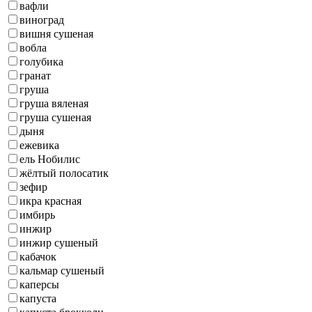
вафли
виноград
вишня сушеная
вобла
голубика
гранат
груша
груша вяленая
груша сушеная
дыня
ежевика
ель Нобилис
жёлтый полосатик
зефир
икра красная
имбирь
инжир
инжир сушеный
кабачок
кальмар сушеный
каперсы
капуста