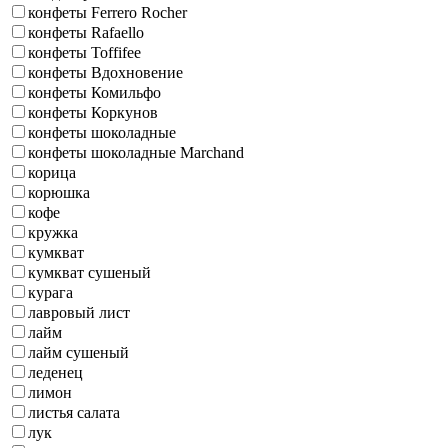
конфеты Ferrero Rocher
конфеты Rafaello
конфеты Toffifee
конфеты Вдохновение
конфеты Комильфо
конфеты Коркунов
конфеты шоколадные
конфеты шоколадные Marchand
корица
корюшка
кофе
кружка
кумкват
кумкват сушеный
курага
лавровый лист
лайм
лайм сушеный
леденец
лимон
листья салата
лук