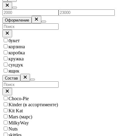
Оформление
букет
корзина
коробка
кружка
сундук
ящик
Состав
Choco-Pie
Kinder (в ассортименте)
Kit Kat
Mars (марс)
MilkyWay
Nuts
skittles