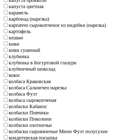
капуста брокколи
капуста цветная
карамель
карбонад (нарезка)
карпаччо сырокопченое из индейки (нарезка)
картофель
кешью
киви
киви сушеный
клубника
клубника в йогуртовой глазури
клубничный шоколад
кокос
колбаса Краковская
колбаса Сальчичен нарезка
колбаса Фуэт
колбаса сырокопченая
колбаски Кабанос
колбаски Пивчики
колбаски Пиколини
колбаски охотничьи
колбаски сыровяленые Мини Фуэт полусухие
кондитерская посыпка