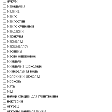
лукум
макадамия
малина
манго
мангостин
манго сушеный
мандарин
маракуйя
мармелад
маршмеллоу
маслины
масло оливковое
миндаль
миндаль в шоколаде
минеральная вода
молочный шоколад
морковь
мята
мёд
набор специй для глинтвейна
нектарин
огурец
огурцы маринованные