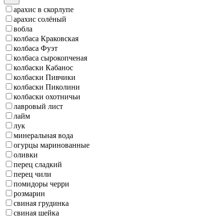
арахис в скорлупе
арахис солёный
вобла
колбаса Краковская
колбаса Фуэт
колбаса сырокопченая
колбаски Кабанос
колбаски Пивчики
колбаски Пиколини
колбаски охотничьи
лавровый лист
лайм
лук
минеральная вода
огурцы маринованные
оливки
перец сладкий
перец чили
помидоры черри
розмарин
свиная грудинка
свиная шейка