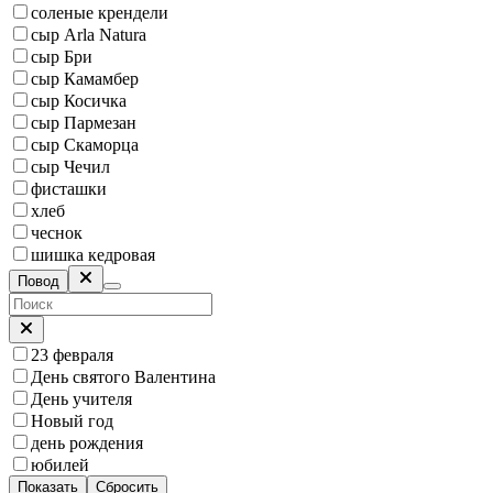
соленые крендели
сыр Arla Natura
сыр Бри
сыр Камамбер
сыр Косичка
сыр Пармезан
сыр Скаморца
сыр Чечил
фисташки
хлеб
чеснок
шишка кедровая
Повод
23 февраля
День святого Валентина
День учителя
Новый год
день рождения
юбилей
Показать
Сбросить