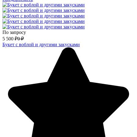
По запросу
5 500
₽
0
₽
Букет с воблой и другими закусками