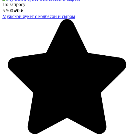
По запросу
5 500
₽
0
₽
Мужской букет с колбасой и сыром