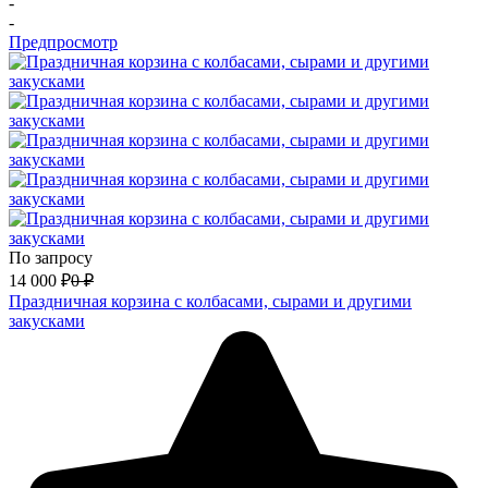
-
-
Предпросмотр
По запросу
14 000
₽
0
₽
Праздничная корзина с колбасами, сырами и другими
закусками