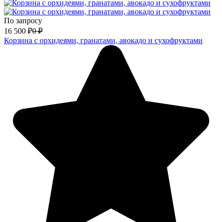
По запросу
16 500
₽
0
₽
Корзина с орхидеями, гранатами, авокадо и сухофруктами