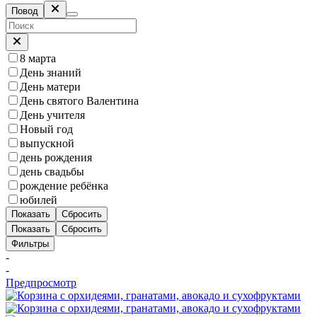
Повод
8 марта
День знаний
День матери
День святого Валентина
День учителя
Новый год
выпускной
день рождения
день свадьбы
рождение ребёнка
юбилей
Показать
Сбросить
Показать
Сбросить
Фильтры
-
-
Предпросмотр