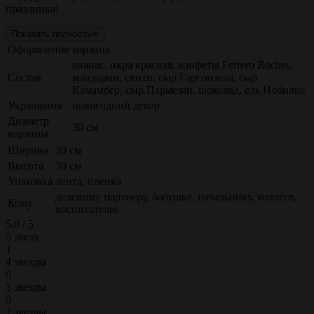
праздника!
Показать полностью
Оформление
корзина
ананас, икра красная, конфеты Ferrero Rocher,
Состав
мандарин, свити, сыр Горгонзола, сыр
Камамбер, сыр Пармезан, шоколад, ель Нобилис
Украшения
новогодний декор
Диаметр
30 см
корзины
Ширина
30 см
Высота
30 см
Упаковка
лента, пленка
деловому партнеру, бабушке, начальнику, коллеге,
Кому
воспитателю
5,0 / 5
5 звезд
1
4 звезды
0
3 звезды
0
2 звезды