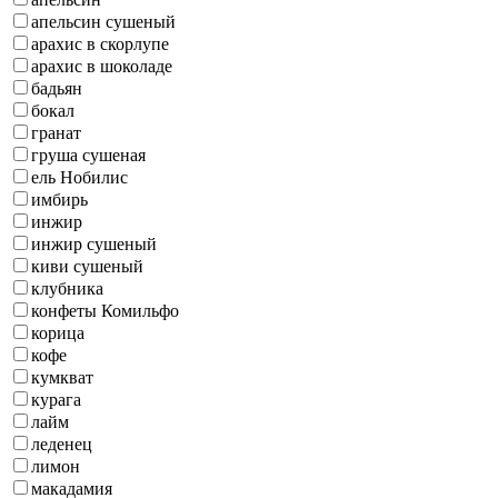
апельсин сушеный
арахис в скорлупе
арахис в шоколаде
бадьян
бокал
гранат
груша сушеная
ель Нобилис
имбирь
инжир
инжир сушеный
киви сушеный
клубника
конфеты Комильфо
корица
кофе
кумкват
курага
лайм
леденец
лимон
макадамия