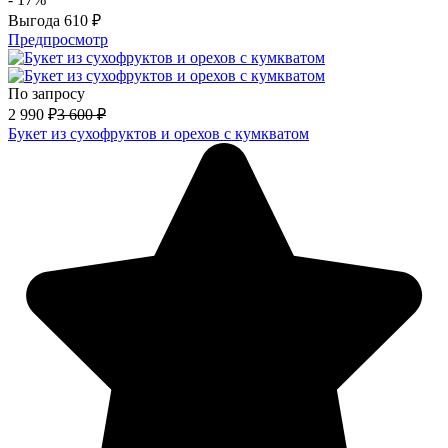
Выгода
610
₽
Предпросмотр
По запросу
2 990
₽
3 600
₽
Букет из сухофруктов и орехов с кумкватом