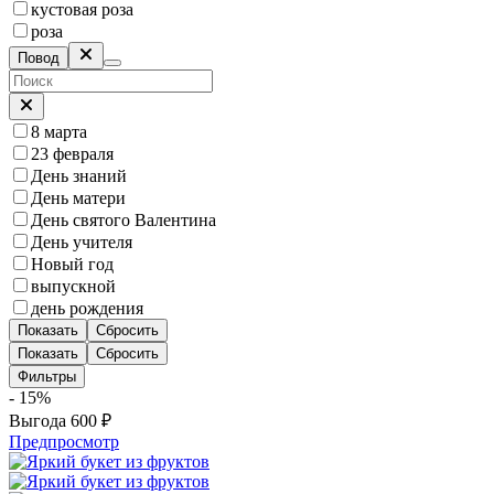
кустовая роза
роза
Повод
8 марта
23 февраля
День знаний
День матери
День святого Валентина
День учителя
Новый год
выпускной
день рождения
Показать
Сбросить
Показать
Сбросить
Фильтры
- 15%
Выгода
600
₽
Предпросмотр