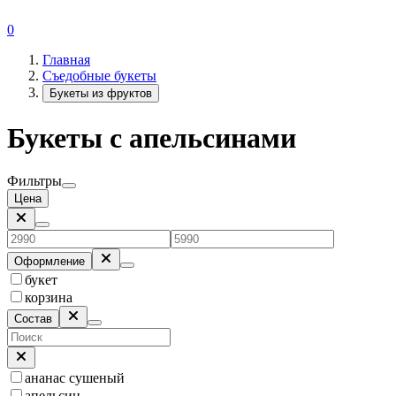
0
Главная
Съедобные букеты
Букеты из фруктов
Букеты с апельсинами
Фильтры
Цена
Оформление
букет
корзина
Состав
ананас сушеный
апельсин