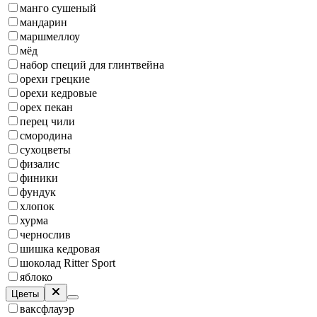
манго сушеный
мандарин
маршмеллоу
мёд
набор специй для глинтвейна
орехи грецкие
орехи кедровые
орех пекан
перец чили
смородина
сухоцветы
физалис
финики
фундук
хлопок
хурма
чернослив
шишка кедровая
шоколад Ritter Sport
яблоко
Цветы
ваксфлауэр