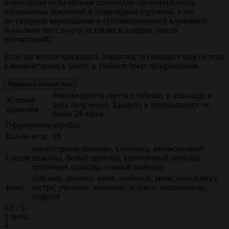
нежнейшим бельгийским шоколадом премиум-класса,
посыпанные кокосовой и шоколадной стружкой, а так
же сахарной вермишелью и сублимированной клубникой,
буквально тают во рту, оставляя в подарок ураган
впечатлений!
Если вы хотите приложить открытку, то сообщите нам об этом
в комментариях к заказу и укажите текст поздравления.
Показать полностью
Рекомендуется съесть клубнику в шоколаде в
Условия
день получения. Хранить в холодильнике не
хранения
более 24 часов.
Оформление
коробка
Кол-во ягод
16
кондитерская посыпка, клубника, апельсиновый
Состав
шоколад, белый шоколад, клубничный шоколад,
молочный шоколад, темный шоколад
бабушке, девочке, жене, любимой, маме, начальнику,
Кому
сестре, учителю, женщине, коллеге, воспитателю,
подруге
5,0 / 5
5 звезд
4