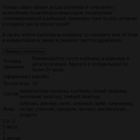
Только самые свежие ягоды клубники в сочетании с
нежнейшим бельгийским шоколадом, посыпанные
сублимированной клубникой, буквально тают во рту, оставляя
в подарок ураган впечатлений!
Если вы хотите приложить открытку, то сообщите нам об этом
в комментариях к заказу и укажите текст поздравления.
Показать полностью
Рекомендуется съесть клубнику в шоколаде в
Условия
день получения. Хранить в холодильнике не
хранения
более 24 часов.
Оформление
коробка
Кол-во ягод
16
кондитерская посыпка, клубника, белый шоколад,
Состав
молочный шоколад, темный шоколад
бабушке, девочке, жене, любимой, маме, начальнику,
Кому
сестре, учителю, женщине, коллеге, воспитателю,
подруге
5,0 / 5
5 звезд
1
4 звезды