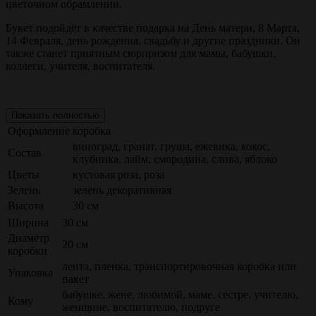
цветочном обрамлении.
Букет подойдёт в качестве подарка на День матери, 8 Марта,
14 Февраля, день рождения, свадьбу и другие праздники. Он
также станет приятным сюрпризом для мамы, бабушки,
коллеги, учителя, воспитателя.
Показать полностью
Оформление
коробка
виноград, гранат, груша, ежевика, кокос,
Состав
клубника, лайм, смородина, слива, яблоко
Цветы
кустовая роза, роза
Зелень
зелень декоративная
Высота
30 см
Ширина
30 см
Диаметр
20 см
коробки
лента, пленка, транспортировочная коробка или
Упаковка
пакет
бабушке, жене, любимой, маме, сестре, учителю,
Кому
женщине, воспитателю, подруге