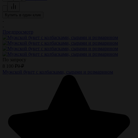
Купить в один клик
-
-
Предпросмотр
По запросу
8 100
₽
0
₽
Мужской букет с колбасками, сырами и розмарином