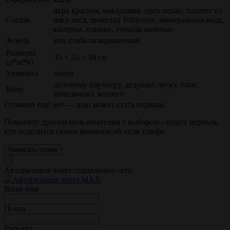
икра красная, макадамия, орех пекан, паштет из
Состав
мяса лося, шоколад Toblerone, минеральная вода,
каперсы, оливки, томаты вяленые
Зелень
мох стабилизированный
Размеры
35 × 25 × 10 см
(д*ш*в)
Упаковка
лента
деловому партнеру, дедушке, мужу, папе,
Кому
начальнику, коллеге
Отзывов ещё нет — ваш может стать первым.
Помогите другим пользователям с выбором - будьте первым,
кто поделится своим мнением об этом товаре.
Написать отзыв
Авторизация через социальные сети
Ваше имя
Почта
Вебсайт