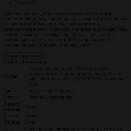
Отзывы (1)
Для большого праздника всегда выбирайте что-нибудь
особенное! Например, как эта красивая композиция с цветами
и угощениями. Композиция насыщена цветом и
разнообразием вкусов. Прекрасные орхидеи и кустовые розы,
сладкие лакомства – сухофрукты, чурчхела, легендарные
шоколадные конфеты, золотистый мед и великолепный
шоколад. Подарок произведет впечатление!
Показать полностью
Оформление
корзина
инжир сушеный, конфеты Ferrero Rocher,
курага, лимон, пирожное миндальное Macarons,
Состав
мёд, финики, шоколад BUCHERON, чурчхела,
чай
Цветы
кустовая роза, орхидея
Зелень
зелень декоративная
Диаметр
25 см
корзины
Высота
25 см
Ширина
30 см
бабушке, жене, любимой, маме, сестре, учителю,