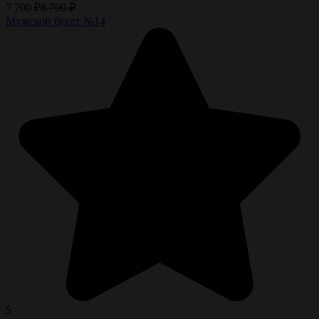
7 700
₽
8 700
₽
Мужской букет №14
5