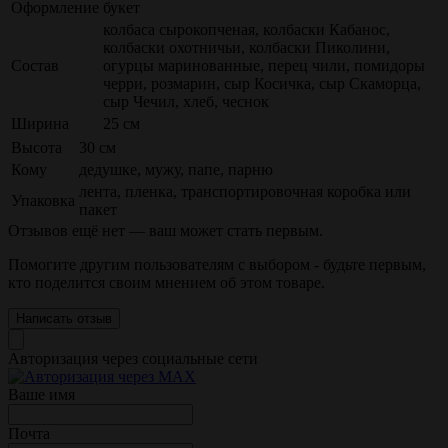
Оформление
букет
колбаса сырокопченая, колбаски Кабанос,
колбаски охотничьи, колбаски Пиколини,
Состав
огурцы маринованные, перец чили, помидоры
черри, розмарин, сыр Косичка, сыр Скаморца,
сыр Чечил, хлеб, чеснок
Ширина
25 см
Высота
30 см
Кому
дедушке, мужу, папе, парню
лента, пленка, транспортировочная коробка или
Упаковка
пакет
Отзывов ещё нет — ваш может стать первым.
Помогите другим пользователям с выбором - будьте первым,
кто поделится своим мнением об этом товаре.
Написать отзыв
Авторизация через социальные сети
Ваше имя
Почта