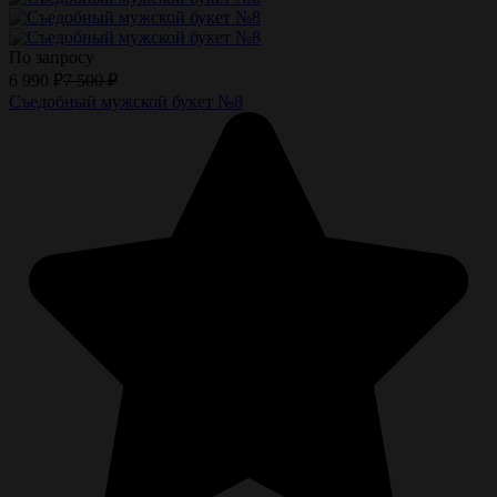
По запросу
6 990
₽
7 500
₽
Съедобный мужской букет №8