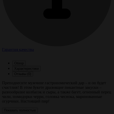
Гарантия качества
Обзор
Характеристики
Отзывы (0)
Преподнесите мужчине гастрономический дар – и он будет
счастлив! В этом букете дразнящие пикантные закуски –
разнообразие колбасок и сыры, а также багет, огненный перец
чили, помидорки черри, головка чеснока, маринованные
огурчики.
Настоящий пир!
Показать полностью