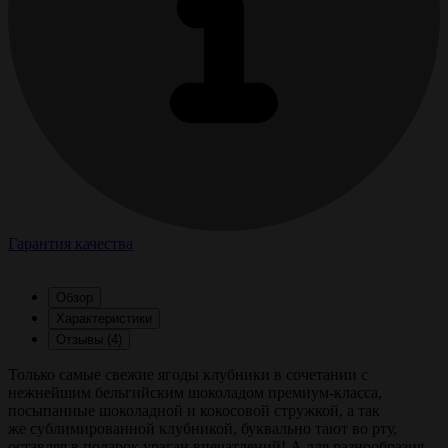
Гарантия качества
Обзор
Характеристики
Отзывы (4)
Только самые свежие ягоды клубники в сочетании с
нежнейшим бельгийским шоколадом премиум-класса,
посыпанные шоколадной и кокосовой стружкой, а так
же сублимированной клубникой, буквально тают во рту,
оставляя в подарок ураган впечатлений! А для разнообразия