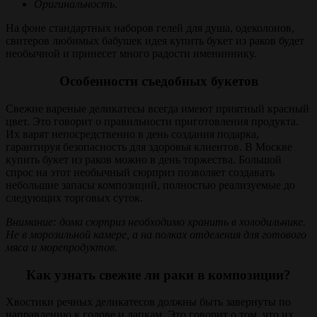
Оригинальность
.
На фоне стандартных наборов гелей для душа, одеколонов,
свитеров любимых бабушек идея купить букет из раков будет
необычной и принесет много радости имениннику.
Особенности съедобных букетов
Свежие вареные деликатесы всегда имеют приятный красный
цвет. Это говорит о правильности приготовления продукта.
Их варят непосредственно в день создания подарка,
гарантируя безопасность для здоровья клиентов. В Москве
купить букет из раков можно в день торжества. Большой
спрос на этот необычный сюрприз позволяет создавать
небольшие запасы композиций, полностью реализуемые до
следующих торговых суток.
Внимание: дома сюрприз необходимо хранить в холодильнике.
Не в морозильной камере, а на полках отделения для готового
мяса и морепродуктов.
Как узнать свежие ли раки в композиции?
Хвостики речных деликатесов должны быть завернуты по
направлению к голове и лапкам. Это говорит о том, что их