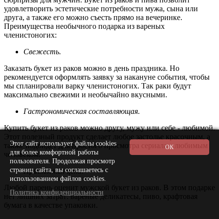
удовлетворить эстетические потребности мужа, сына или
друга, а также его можно съесть прямо на вечеринке.
Преимущества необычного подарка из вареных
членистоногих:
Свежесть.
Заказать букет из раков можно в день праздника. Но
рекомендуется оформлять заявку за накануне события, чтобы
мы спланировали варку членистоногих. Так раки будут
максимально свежими и необычайно вкусными.
Гастрономическая составляющая
.
Купить букет из раков можно другу, мужу или себе - любимой.
Этот полезный продукт сделает любое застолье красочным, а
Этот сайт использует файлы cookies
также подойдет для простого просмотра сериала с любимым
для более комфортной работы
человеком.
пользователя. Продолжая просмотр
страниц сайта, вы соглашаетесь с
Приемлемая цена
.
использованием файлов cookies.
Любой парень оценит мужской букет из раков. В этом подарке
Политика конфиденциальности
нет лишних затрат: вареные деликатесы, пиво, крафтовая
бумага в качестве упаковки.