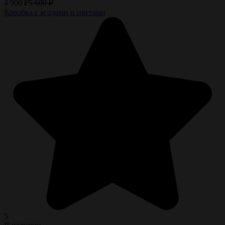
4 900
₽
5 600
₽
Коробка с ягодами и цветами
5