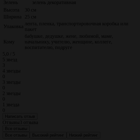
Зелень
зелень декоративная
Высота
30 см
Ширина
25 см
лента, пленка, транспортировочная коробка или
Упаковка
пакет
бабушке, дедушке, жене, любимой, маме,
Кому
начальнику, учителю, женщине, коллеге,
воспитателю, подруге
5,0 / 5
5 звезд
3
4 звезды
0
3 звезды
0
2 звезды
0
1 звезда
0
Написать отзыв
Отзывы
3 отзыва
Все отзывы
Все отзывы
Высокий рейтинг
Низкий рейтинг