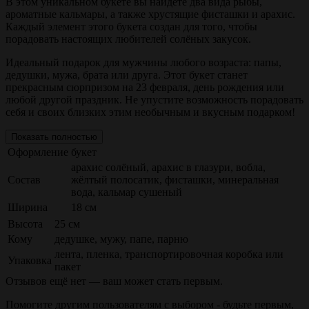
В этом уникальном букете вы найдёте два вида рыбы,
ароматные кальмары, а также хрустящие фисташки и арахис.
Каждый элемент этого букета создан для того, чтобы
порадовать настоящих любителей солёных закусок.
Идеальный подарок для мужчины любого возраста: папы,
дедушки, мужа, брата или друга. Этот букет станет
прекрасным сюрпризом на 23 февраля, день рождения или
любой другой праздник. Не упустите возможность порадовать
себя и своих близких этим необычным и вкусным подарком!
Показать полностью
Оформление
букет
арахис солёный, арахис в глазури, вобла,
Состав
жёлтый полосатик, фисташки, минеральная
вода, кальмар сушеный
Ширина
18 см
Высота
25 см
Кому
дедушке, мужу, папе, парню
лента, пленка, транспортировочная коробка или
Упаковка
пакет
Отзывов ещё нет — ваш может стать первым.
Помогите другим пользователям с выбором - будьте первым,