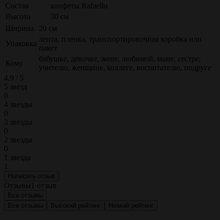
Состав
конфеты Rafaello
Высота
30 см
Ширина
20 см
лента, пленка, транспортировочная коробка или
Упаковка
пакет
бабушке, девочке, жене, любимой, маме, сестре,
Кому
учителю, женщине, коллеге, воспитателю, подруге
4,9 / 5
5 звезд
0
4 звезды
0
3 звезды
0
2 звезды
0
1 звезда
1
Написать отзыв
Отзывы
1 отзыв
Все отзывы
Все отзывы
Высокий рейтинг
Низкий рейтинг